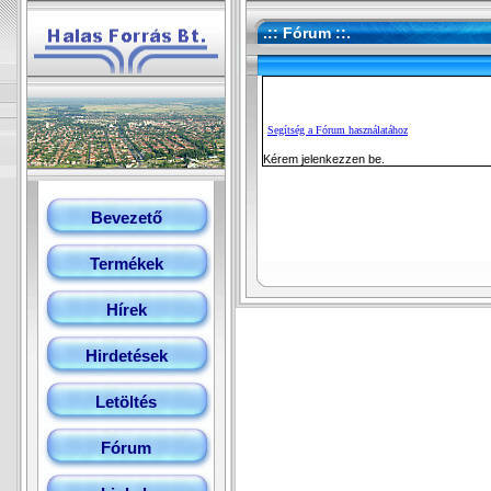
.:: Fórum ::.
Segítség a Fórum használatához
Kérem jelenkezzen be.
Bevezető
Termékek
Hírek
Hirdetések
Letöltés
Fórum