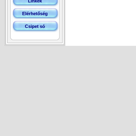
Linkek
Elérhetőség
Csipet só