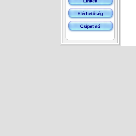
Linkek
Elérhetőség
Csipet só