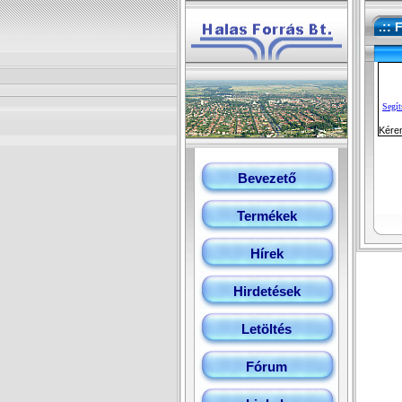
.:: 
Segít
Kére
Bevezető
Termékek
Hírek
Hirdetések
Letöltés
Fórum