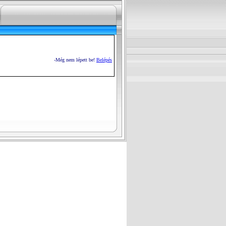
-Még nem lépett be!
Belépés