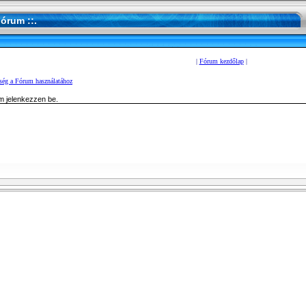
Fórum ::.
|
Fórum kezdőlap
|
ség a Fórum használatához
m jelenkezzen be.