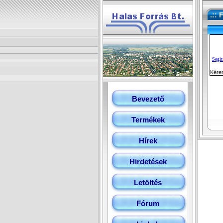
.:: 
Segít
Kére
Bevezető
Termékek
Hírek
Hirdetések
Letöltés
Fórum