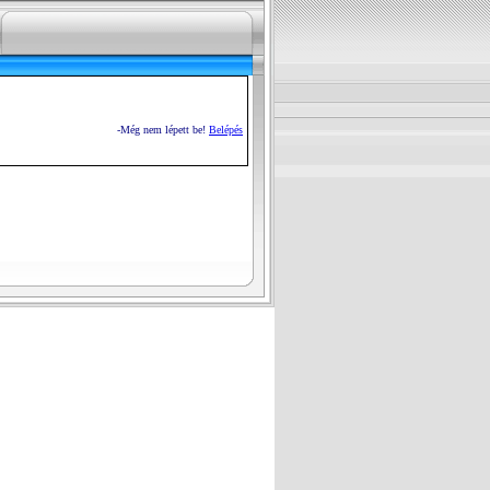
-Még nem lépett be!
Belépés