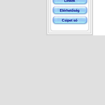
Linkek
Elérhetőség
Csipet só