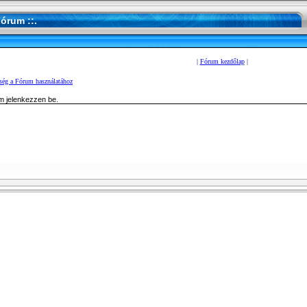
Fórum ::.
|
Fórum kezdőlap
|
ség a Fórum használatához
m jelenkezzen be.