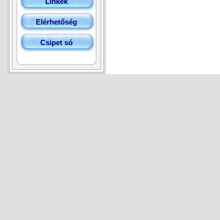
Linkek
Elérhetőség
Csipet só