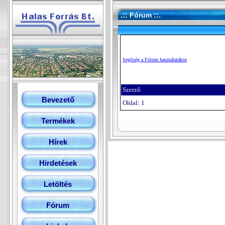
.:: Fórum ::.
Segítség a Fórum használatához
Szerző
Bevezető
Oldal: 1
Termékek
Hírek
Hirdetések
Letöltés
Fórum