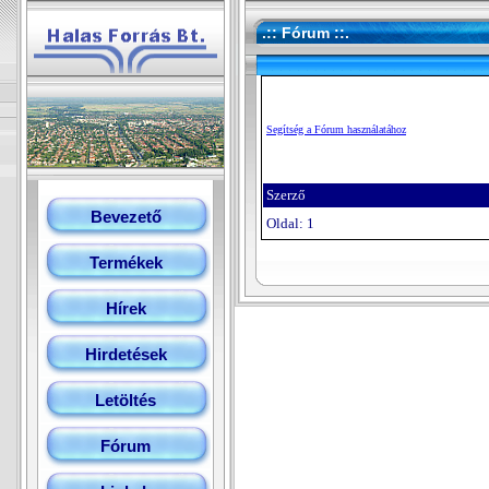
.:: Fórum ::.
Segítség a Fórum használatához
Szerző
Bevezető
Oldal: 1
Termékek
Hírek
Hirdetések
Letöltés
Fórum