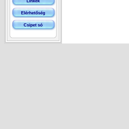
Linkek
Elérhetőség
Csipet só