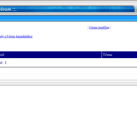
Fórum ::.
|
Fórum kezdőlap
|
ség a Fórum használatához
rző
Téma:
l: 1