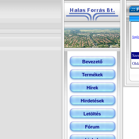
.:: 
Segít
Sze
Bevezető
Olda
Termékek
Hírek
Hirdetések
Letöltés
Fórum