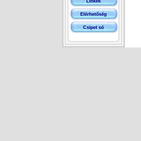
Linkek
Elérhetőség
Csipet só