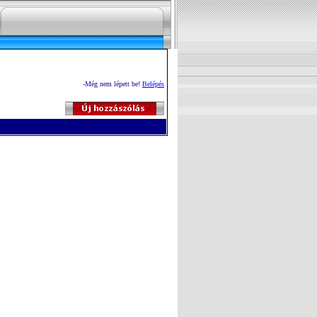
-Még nem lépett be!
Belépés