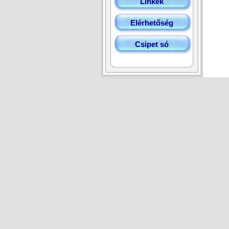
Linkek
Elérhetőség
Csipet só