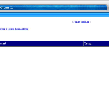
Fórum ::.
|
Fórum kezdőlap
|
gítség a Fórum használatához
erző
Téma: