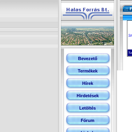
.:: 
Se
Sz
Bevezető
Termékek
Hírek
Hirdetések
Letöltés
Fórum