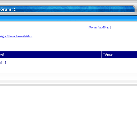
Fórum ::.
|
Fórum kezdőlap
|
ség a Fórum használatához
rző
Téma:
l: 1