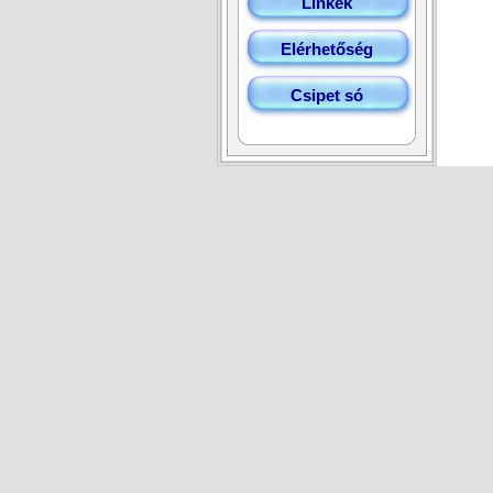
Linkek
Elérhetőség
Csipet só