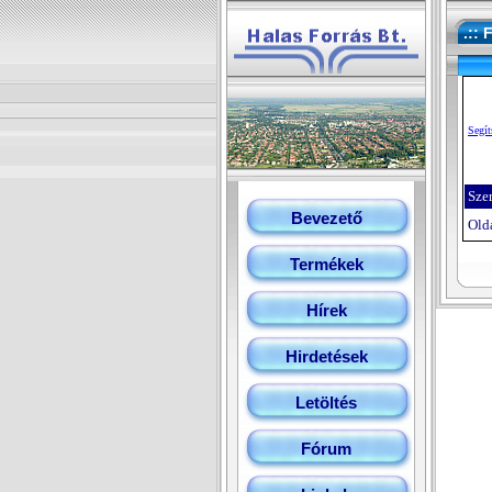
.:: 
Segít
Sze
Bevezető
Olda
Termékek
Hírek
Hirdetések
Letöltés
Fórum