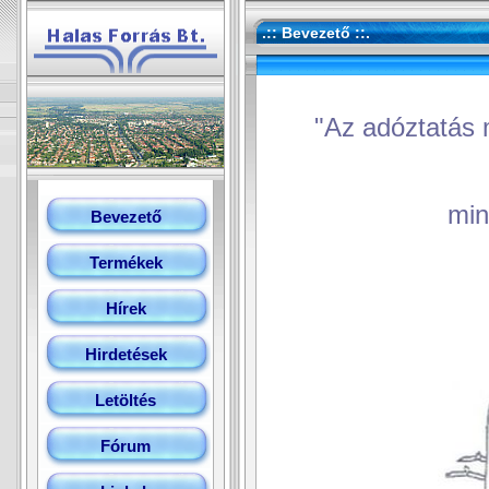
.:: Bevezető ::.
"Az adóztatás 
min
Bevezető
Termékek
(Je
Hírek
Hirdetések
Letöltés
Fórum