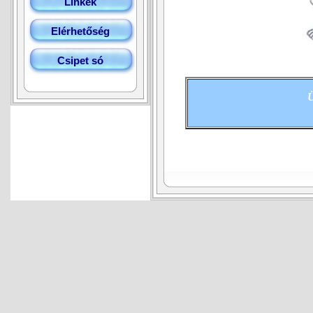
Linkek
Elérhetőség
Csipet só
Ü