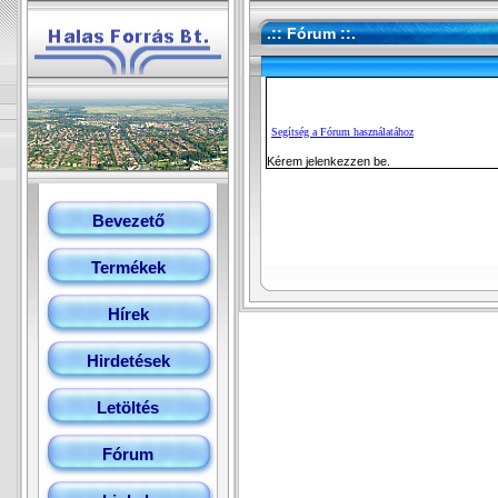
.:: Fórum ::.
Segítség a Fórum használatához
Kérem jelenkezzen be.
Bevezető
Termékek
Hírek
Hirdetések
Letöltés
Fórum