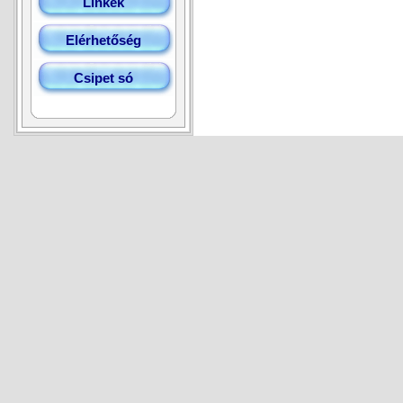
Linkek
Elérhetőség
Csipet só